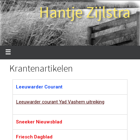
Hantje Zijlstra
Krantenartikelen
Leeuwarder Courant
Leeuwarder courant Yad Vashem uitreiking
Sneeker Nieuwsblad
Friesch Dagblad