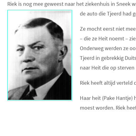
Riek is nog mee geweest naar het ziekenhuis in Sneek wa
de auto die Tjeerd had 
Ze mocht eerst niet mee
– die ze Heit noemt – z
Onderweg werden ze ook
Tjeerd in gebrekkig Duit
n
aar Heit
die op sterven 
Riek heeft altijd verteld
Haar heit (Pake Hantje)
moest worden. Riek heef