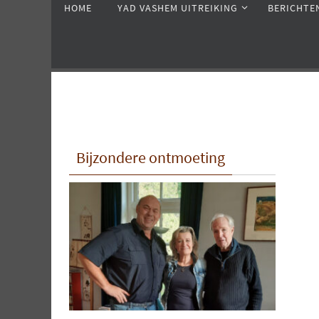
HOME
YAD VASHEM UITREIKING
BERICHTE
de
inhoud
springen
Bijzondere ontmoeting