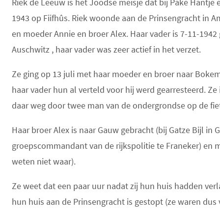
Riek de Leeuw is het Joodse meisje dat bij Pake Hantj
1943 op Fiifhûs. Riek woonde aan de Prinsengracht in 
en moeder Annie en broer Alex. Haar vader is 7-11-1942 
Auschwitz , haar vader was zeer actief in het verzet.
Ze ging op 13 juli met haar moeder en broer naar Bokem
haar vader hun al verteld voor hij werd gearresteerd. Z
daar weg door twee man van de ondergrondse op de fiets
Haar broer Alex is naar Gauw gebracht (bij Gatze Bijl in 
groepscommandant van de rijkspolitie te Franeker) en 
weten niet waar).
Ze weet dat een paar uur nadat zij hun huis hadden ver
hun huis aan de Prinsengracht is gestopt (ze waren dus 