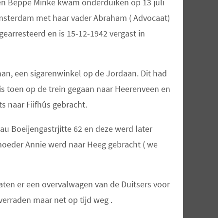
e en Beppe Minke kwam onderduiken op 13 juli
Amsterdam met haar vader Abraham ( Advocaat)
gearresteerd en is 15-12-1942 vergast in
an, een sigarenwinkel op de Jordaan. Dit had
e is toen op de trein gegaan naar Heerenveen en
 naar Fiifhûs gebracht.
Gau Boeijengastrjitte 62 en deze werd later
moeder Annie werd naar Heeg gebracht ( we
laten er een overvalwagen van de Duitsers voor
verraden maar net op tijd weg .