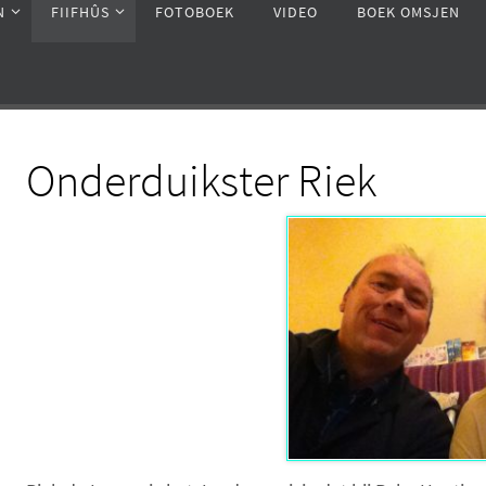
N
FIIFHÛS
FOTOBOEK
VIDEO
BOEK OMSJEN
Onderduikster Riek